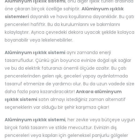
Alüminyum ışıklık sistemi
, onu diğer ışıklık türleri arasında
öne çıkaran birçok özelliğe sahiptir.
Alüminyum ışıklık
sistemleri
dayanıklı ve hava koşullarına dayanıklıdır. Bu çatı
pencereleri hafiftir. Bu da kurulumlarını ve bakımlarını
kolaylaştırır. Ayrıca çevredeki dekora uyacak şekilde kolayca
boyanabilir veya lekelenebilirler.
Alüminyum ışıklık sistemi
aynı zamanda enerji
tasarrufludur. Çünkü gün boyunca evinize doğal ışık sağlar
ve bu da elektrik faturanızı önemli ölçüde azaltır. Bu çatı
pencerelerinden gelen ışık, geceleri yapay aydınlatmada
tasarruf etmenize de yardımcı olur. Bu da uzun vadede size
daha fazla para kazandıracaktır!
Ankara alüminyum
ışıklık sistemi
satın almayı istediğiniz zaman alternatif
seçeneklerin var olduğu bir şehir karşımıza çıkar!
Alüminyum ışıklık sistemi
, her zevke veya bütçeye uygun
birçok farklı tasarım ve stilde mevcuttur. Evinizin dış
pencereleri veya kapıları için geleneksel panjurlu gölgeler