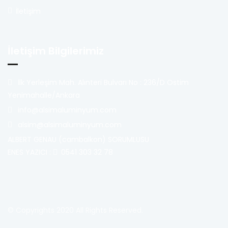
İletişim
İletişim Bilgilerimiz
İlk Yerleşim Mah. Alınteri Bulvarı No : 236/D Ostim
Yenimahalle/Ankara
info@alsimaluminyum.com
alsim@alsimaluminyum.com
ALBERT GENAU (cambalkon) SORUMLUSU
ENES YAZICI :
0541 303 32 78
© Copyrights 2020 All Rights Reserved.