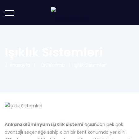
Işıklık Sistemleri
Anasayfa
|
Ürünlerimiz
|
Işıklık Sistemleri
Ankara alüminyum ışıklık sistemi
açısından pek çok
avantajlı seçeneğe sahip olan bir kent konumda yer alır!