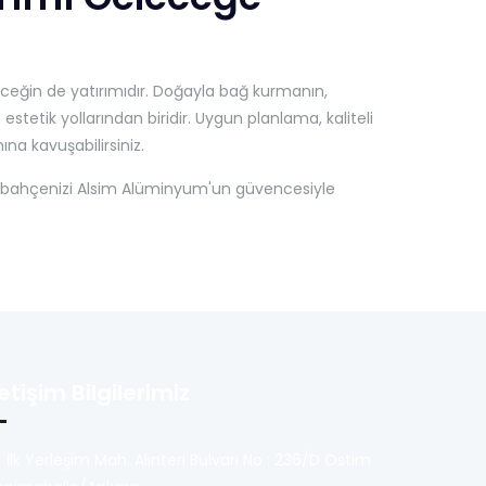
ceğin de yatırımıdır. Doğayla bağ kurmanın,
stetik yollarından biridir. Uygun planlama, kaliteli
a kavuşabilirsiniz.
ş bahçenizi Alsim Alüminyum'un güvencesiyle
letişim Bilgilerimiz
İlk Yerleşim Mah. Alınteri Bulvarı No : 236/D Ostim