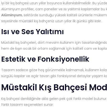
İyi bir kış bahçesi uzun yıllar boyunca kullanılabilmelidir. Bu yüzd
Alüminyum profiller, cam paneller ve ısı yalıtımlı kaplamalar b
Alüminyum
, sektörde sunduğu yüksek kaliteli ürünlerle mükemm
sayesinde müstakil kış bahçeniz uzun yıllar ilk günkü gibi kalır.
Isı ve Ses Yalıtımı
Müstakil kış bahçeleri, dört mevsim kullanım için tasarlandığından,
hem de kışın sıcak bir ortam sağlamak için kaliteli cam ve kaplam
Estetik ve Fonksiyonellik
Tasarım sadece göze hoş görünmekle kalmamalı, kullanım kolaylığ
sürgülü kapılar ve açılır tavan gibi fonksiyonel detaylar yaşam ka
Müstakil Kış Bahçesi Mode
Kış bahçesi denildiğinde akla gelen pek çok farklı model bulunur. 
farklı tasarım seçenekleri sunar: