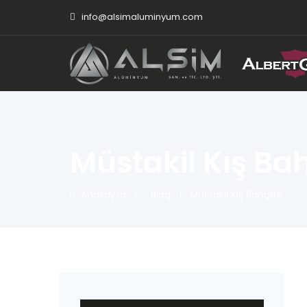
info@alsimaluminyum.com
Müstakil Kış Ba
Anasayfa
|
Blog
|
Müstakil Kış Bahçesi