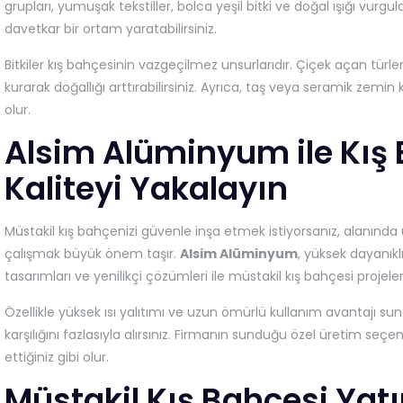
grupları, yumuşak tekstiller, bolca yeşil bitki ve doğal ışığı vu
davetkar bir ortam yaratabilirsiniz.
Bitkiler kış bahçesinin vazgeçilmez unsurlarıdır. Çiçek açan türle
kurarak doğallığı arttırabilirsiniz. Ayrıca, taş veya seramik zemi
olur.
Alsim Alüminyum ile Kış
Kaliteyi Yakalayın
Müstakil kış bahçenizi güvenle inşa etmek istiyorsanız, alanınd
çalışmak büyük önem taşır.
Alsim Alüminyum
, yüksek dayanıkl
tasarımları ve yenilikçi çözümleri ile müstakil kış bahçesi projeleri
Özellikle yüksek ısı yalıtımı ve uzun ömürlü kullanım avantajı sun
karşılığını fazlasıyla alırsınız. Firmanın sunduğu özel üretim se
ettiğiniz gibi olur.
Müstakil Kış Bahçesi Yat