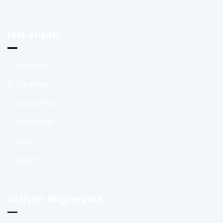
Hızlı Erişim
Ana Sayfa
Kurumsal
Ürünlerimiz
Referanslar
Blog
İletişim
İletişim Bilgilerimiz