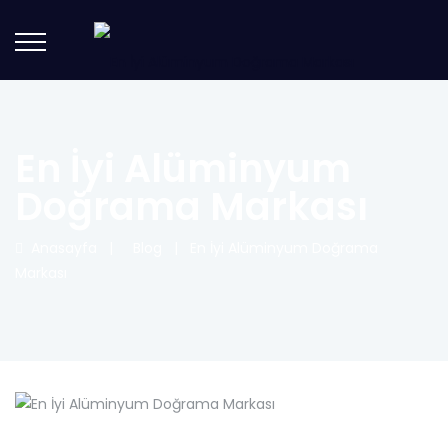
En İyi Alüminyum
Doğrama Markası
Anasayfa
|
Blog
|
En İyi Alüminyum Doğrama
Markası