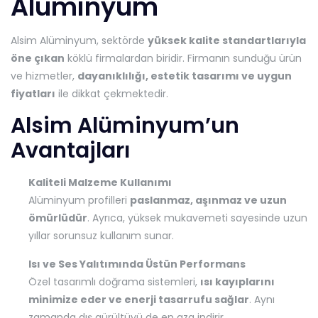
Alüminyum
Alsim Alüminyum, sektörde
yüksek kalite standartlarıyla
öne çıkan
köklü firmalardan biridir. Firmanın sunduğu ürün
ve hizmetler,
dayanıklılığı, estetik tasarımı ve uygun
fiyatları
ile dikkat çekmektedir.
Alsim Alüminyum’un
Avantajları
Kaliteli Malzeme Kullanımı
Alüminyum profilleri
paslanmaz, aşınmaz ve uzun
ömürlüdür
. Ayrıca, yüksek mukavemeti sayesinde uzun
yıllar sorunsuz kullanım sunar.
Isı ve Ses Yalıtımında Üstün Performans
Özel tasarımlı doğrama sistemleri,
ısı kayıplarını
minimize eder ve enerji tasarrufu sağlar
. Aynı
zamanda dış gürültüyü de en aza indirir.