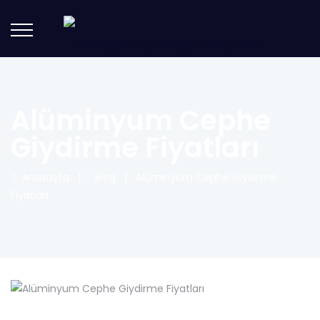
Alüminyum Cephe
Giydirme Fiyatları
Anasayfa
|
Blog
|
Alüminyum Cephe Giydirme
Fiyatları