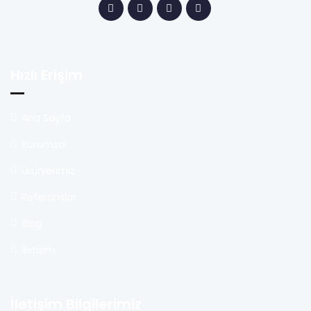
Hızlı Erişim
Ana Sayfa
Kurumsal
Ürünlerimiz
Referanslar
Blog
İletişim
İletişim Bilgilerimiz